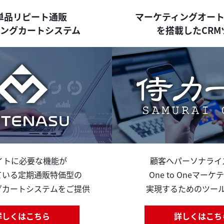
単品リピート通販
マーケティングオー
ングカートシステム
を搭載したCRM
イトに必要な機能が
顧客へパーソナライ
ている定期通販特価型の
One to Oneマー
グカートシステムをご提供
実現するためのツー
詳しくはこちら
詳しくはこち