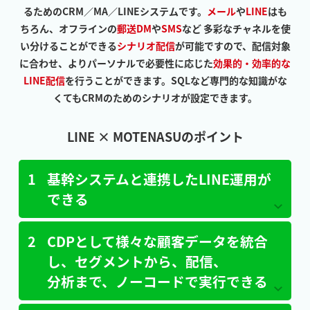
るためのCRM／MA／LINEシステムです。
メール
や
LINE
はも
ちろん、オフラインの
郵送DM
や
SMS
など 多彩なチャネルを使
い分けることができる
シナリオ配信
が可能ですので、配信対象
に合わせ、よりパーソナルで必要性に応じた
効果的・効率的な
LINE配信
を行うことができます。
SQLなど専門的な知識がな
くてもCRMのためのシナリオが設定できます。
LINE × MOTENASUのポイント
1
基幹システムと連携したLINE運用が
できる
2
CDPとして様々な顧客データを統合
し、
セグメントから、
配信、
分析まで、
ノーコードで
実行できる