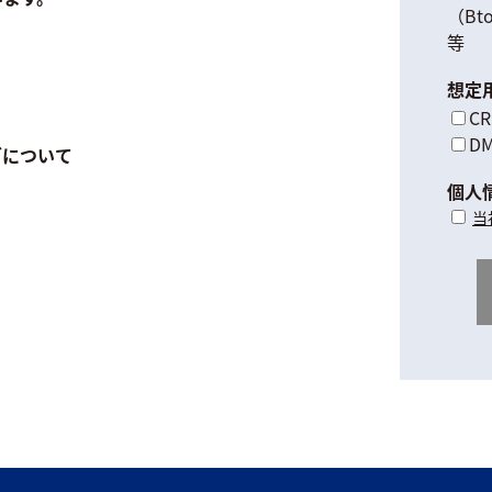
（Bt
等
想定
C
D
グについて
個人
当