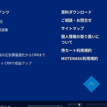
テンツ
資料ダウンロード
ご相談・お問合せ
法
サイトマップ
用語集
個人情報の取り扱いに
ついて
侍カート利用規約
販の広告費最適化からCRMまで
MOTENASU利用規約
okie × CRMで収益アップ
x
最終更新日：2026年7月14日