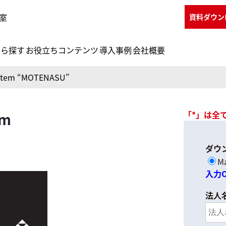
室
資料ダウン
から探す
お役立ちコンテンツ
導入事例
会社概要
ystem “MOTENASU”
「*」は全
em
ダウ
M
入力
法人