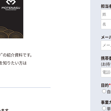
担当
メー
U”の紹介資料です。
携帯
どを知りたい方は
(お
目的
*
自
事業
単
います。