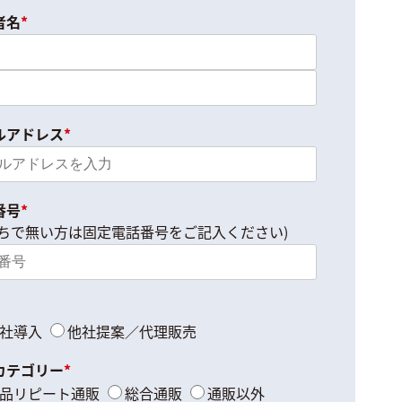
者名
*
ルアドレス
*
番号
*
持ちで無い方は
固定電話番号をご記入ください)
社導入
他社提案／代理販売
カテゴリー
*
品リピート通販
総合通販
通販以外