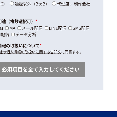
oC）
通販以外（BtoB）
代理店／制作会社
用途（複数選択可）
*
RM
MA
メール配信
LINE配信
SMS配信
M配信
データ分析
情報の取扱いについて
*
社の個人情報の取扱いに関する告知文
に同意する。
必須項目を全て入力してください