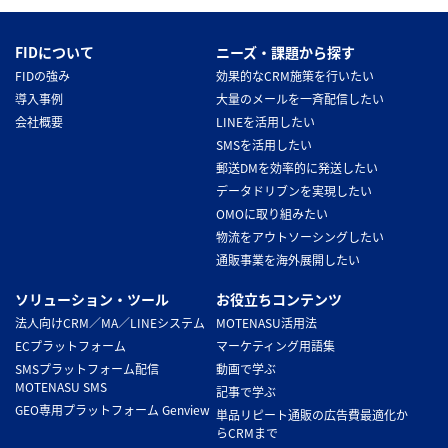
FIDについて
ニーズ・課題から探す
FIDの強み
効果的なCRM施策を行いたい
導入事例
大量のメールを一斉配信したい
会社概要
LINEを活用したい
SMSを活用したい
郵送DMを効率的に発送したい
データドリブンを実現したい
OMOに取り組みたい
物流をアウトソーシングしたい
通販事業を海外展開したい
ソリューション・ツール
お役立ちコンテンツ
法人向けCRM／MA／LINEシステム
MOTENASU活用法
ECプラットフォーム
マーケティング用語集
SMSプラットフォーム配信
動画で学ぶ
MOTENASU SMS
記事で学ぶ
GEO専用プラットフォーム Genview
単品リピート通販の広告費最適化か
らCRMまで