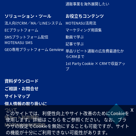
通販事業を海外展開したい
ソリューション・ツール
お役立ちコンテンツ
法人向けCRM／MA／LINEシステム
MOTENASU活用法
ECプラットフォーム
マーケティング用語集
SMSプラットフォーム配信
動画で学ぶ
MOTENASU SMS
記事で学ぶ
GEO専用プラットフォーム Genview
単品リピート通販の広告費最適化か
らCRMまで
1st Party Cookie × CRMで収益アッ
プ
資料ダウンロード
ご相談・お問合せ
サイトマップ
個人情報の取り扱いに
x
ついて
このサイトでは、利便性向上やサイト改善のためにCookieを
侍カート利用規約
使用します。詳細は こちら をご参照ください。 なお、ブラ
MOTENASU利用規約
ウザの設定でCookieを無効にすることも可能ですが、サイト
の機能が十分にご利用できない可能性があります。