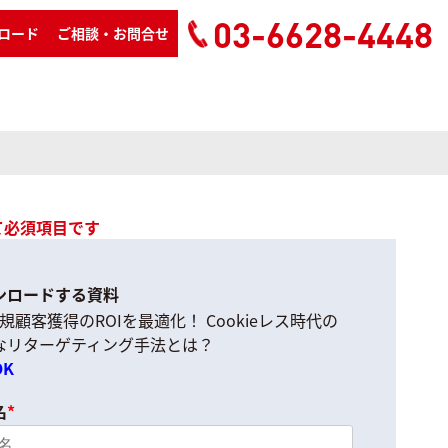
03-6628-4448
ロード
ご相談・お問合せ
て必須項目です
ンロードする資料
規顧客獲得のROIを最適化！ Cookieレス時代の
なリターゲティング手法とは？
OK
名
*