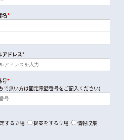
者名
*
ルアドレス
*
番号
*
持ちで無い方は
固定電話番号をご記入ください)
定する立場
提案をする立場
情報収集