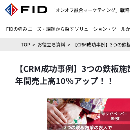
「オンオフ融合マーケティング」戦略
FIDの強み
ニーズ・課題から探す
ソリューション・ツール
TOP
>
お役立ち資料
>
【CRM成功事例】3つの鉄
【CRM成功事例】3つの鉄板施
年間売上高10％アップ！！