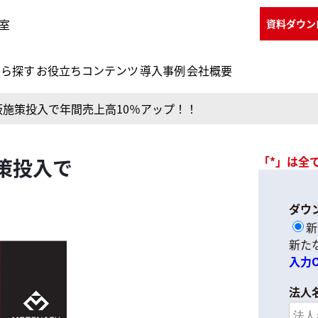
室
資料ダウン
から探す
お役立ちコンテンツ
導入事例
会社概要
板施策投入で年間売上高10％アップ！！
「*」は全
策投入で
ダウ
新
新た
入力
法人