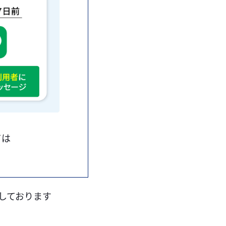
ては
しております