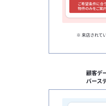
※ 来店されて
顧客デ
バース