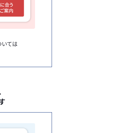
ついては
、
す