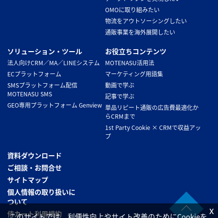
OMOに取り組みたい
物流をアウトソーシングしたい
通販事業を海外展開したい
ソリューション・ツール
お役立ちコンテンツ
法人向けCRM／MA／LINEシステム
MOTENASU活用法
ECプラットフォーム
マーケティング用語集
SMSプラットフォーム配信
動画で学ぶ
MOTENASU SMS
記事で学ぶ
GEO専用プラットフォーム Genview
単品リピート通販の広告費最適化か
らCRMまで
1st Party Cookie × CRMで収益アッ
プ
資料ダウンロード
ご相談・お問合せ
サイトマップ
個人情報の取り扱いに
ついて
x
侍カート利用規約
このサイトでは、利便性向上やサイト改善のためにCookieを