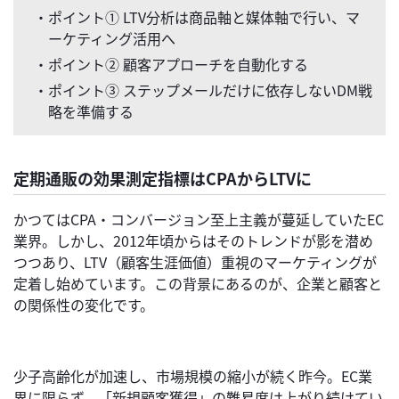
・ポイント① LTV分析は商品軸と媒体軸で行い、マ
ーケティング活用へ
・ポイント② 顧客アプローチを自動化する
・ポイント③ ステップメールだけに依存しないDM戦
略を準備する
定期通販の効果測定指標はCPAからLTVに
かつてはCPA・コンバージョン至上主義が蔓延していたEC
業界。しかし、2012年頃からはそのトレンドが影を潜め
つつあり、LTV（顧客生涯価値）重視のマーケティングが
定着し始めています。この背景にあるのが、企業と顧客と
の関係性の変化です。
少子高齢化が加速し、市場規模の縮小が続く昨今。EC業
界に限らず、「新規顧客獲得」の難易度は上がり続けてい