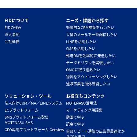
FIDについて
ニーズ・課題から探す
FIDの強み
効果的なCRM施策を行いたい
導入事例
大量のメールを一斉配信したい
会社概要
LINEを活用したい
SMSを活用したい
郵送DMを効率的に発送したい
データドリブンを実現したい
OMOに取り組みたい
物流をアウトソーシングしたい
通販事業を海外展開したい
ソリューション・ツール
お役立ちコンテンツ
法人向けCRM／MA／LINEシステム
MOTENASU活用法
ECプラットフォーム
マーケティング用語集
SMSプラットフォーム配信
動画で学ぶ
MOTENASU SMS
記事で学ぶ
GEO専用プラットフォーム Genview
単品リピート通販の広告費最適化か
らCRMまで