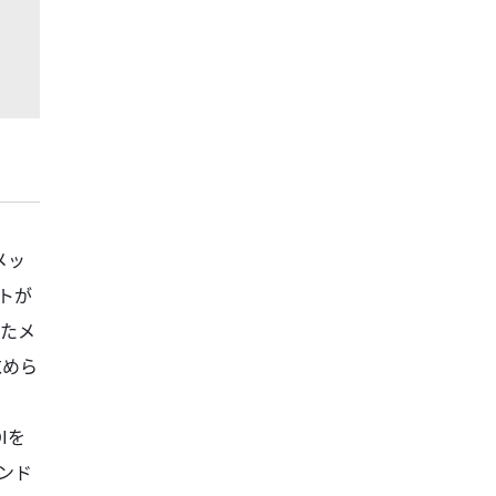
メッ
トが
たメ
求めら
Iを
ンド