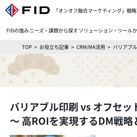
「オンオフ融合マーケティング」戦略
FIDの強み
ニーズ・課題から探す
ソリューション・ツール
TOP
>
お役立ち記事
>
CRM/MA活用
>
バリアブル
バリアブル印刷 vs オフセッ
～ 高ROIを実現するDM戦