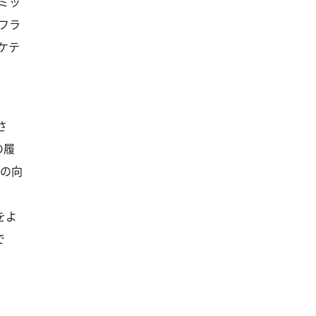
ミッ
フラ
ケテ
さ
の履
率の向
をよ
で