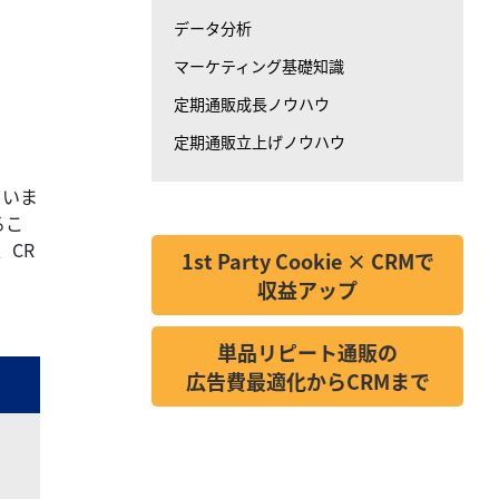
データ分析
マーケティング基礎知識
定期通販成長ノウハウ
定期通販立上げノウハウ
ていま
るこ
CR
1st Party Cookie × CRMで
収益アップ
単品リピート通販の
広告費最適化からCRMまで