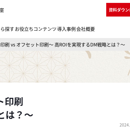
室
資料ダウン
から探す
お役立ちコンテンツ
導入事例
会社概要
印刷 vs オフセット印刷～ 高ROIを実現するDM戦略とは？～
ト印刷
略とは？～
2024.