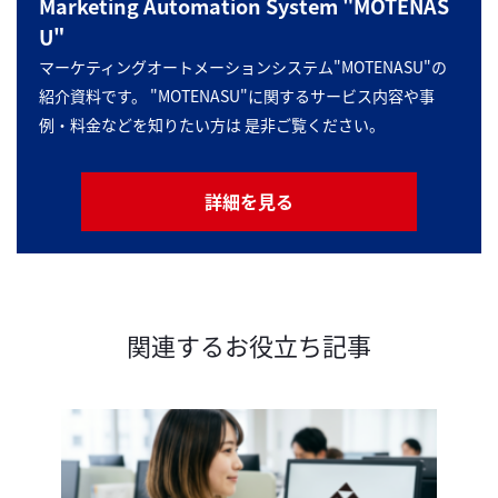
Marketing Automation System "MOTENAS
U"
マーケティングオートメーションシステム"MOTENASU"の
紹介資料です。 "MOTENASU"に関するサービス内容や事
例・料金などを知りたい方は 是非ご覧ください。
詳細を見る
関連するお役立ち記事