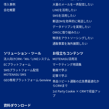
導入事例
大量のメールを一斉配信したい
会社概要
LINEを活用したい
SMSを活用したい
郵送DMを効率的に発送したい
データドリブンを実現したい
OMOに取り組みたい
物流をアウトソーシングしたい
通販事業を海外展開したい
ソリューション・ツール
お役立ちコンテンツ
法人向けCRM／MA／LINEシステム
MOTENASU活用法
ECプラットフォーム
マーケティング用語集
SMSプラットフォーム配信
動画で学ぶ
MOTENASU SMS
記事で学ぶ
GEO専用プラットフォーム Genview
単品リピート通販の広告費最適化か
らCRMまで
1st Party Cookie × CRMで収益アッ
プ
資料ダウンロード