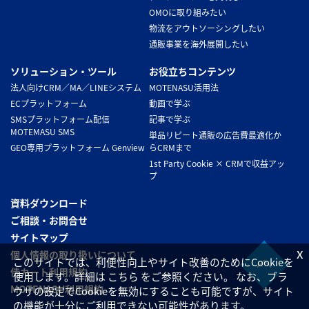
OMOに取り組みたい
物流をアウトソーシングしたい
通販事業を海外展開したい
ソリューション・ツール
お役立ちコンテンツ
法人向けCRM／MA／LINEシステム
MOTENASU活用法
ECプラットフォーム
動画で学ぶ
SMSプラットフォーム配信
記事で学ぶ
MOTEMASU SMS
単品リピート通販の広告費最適化か
GEO専用プラットフォーム Genview
らCRMまで
1st Party Cookie × CRMで収益アッ
プ
資料ダウンロード
ご相談・お問合せ
サイトマップ
x
個人情報の取り扱いについて
このサイトでは、利便性向上やサイト改善のためにCookieを
侍カート利用規約
使用します。詳細は こちら をご参照ください。 なお、ブラ
MOTENASU利用規約
ウザの設定でCookieを無効にすることも可能ですが、サイト
の機能が十分にご利用できない可能性があります。