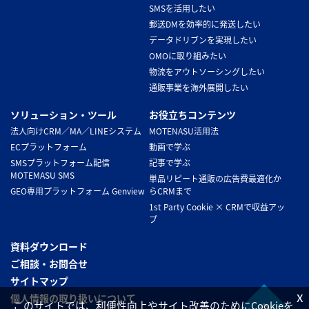
SMSを活用したい
郵送DMを効率的に発送したい
データドリブンを実現したい
OMOに取り組みたい
物流をアウトソーシングしたい
通販事業を海外展開したい
ソリューション・ツール
お役立ちコンテンツ
法人向けCRM／MA／LINEシステム
MOTENASU活用法
ECプラットフォーム
動画で学ぶ
SMSプラットフォーム配信
記事で学ぶ
MOTEMASU SMS
単品リピート通販の広告費最適化か
GEO専用プラットフォーム Genview
らCRMまで
1st Party Cookie × CRMで収益アッ
プ
資料ダウンロード
ご相談・お問合せ
サイトマップ
x
個人情報の取り扱いについて
このサイトでは、利便性向上やサイト改善のためにCookieを